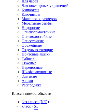
Для часов
Для ювелирных украшений
Кэшбоксы
Ключницы
Маленьких размеров
Мебельные сейфы
Недорогие
Огневзломостойкие
Огневодостойкие
Огнестойкие
Оружейные
Отдельно стоящие
Почтовые ящики
Тайники
Тяжелые
Переносные
Шкафы архивные
Элитные
Акции
Распродажа
Класс взломостойкости
без класса (N/G)
класс - S1