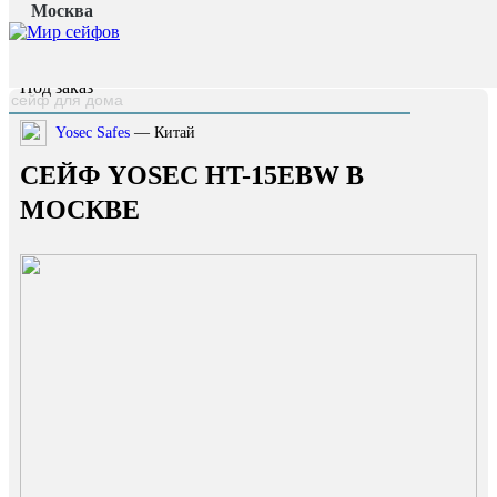
Москва
Главная страница
/
Каталог
/
Сейф Yosec HT-15EBW
наверх
Под заказ
Yosec Safes
— Китай
СЕЙФ YOSEC HT-15EBW В
МОСКВЕ