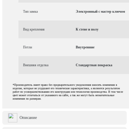
Тип замка
Электронный с мастер ключом
Вид крепления
К стене и полу
Петли
Внутренние
Внешняя отделка
Стандартная покраска
*Производитель имеет право без предварительного уведомления вносить изменения в
изделие, которые не ухудшают его технические характеристики, а являются результатом
работ по усовершенствованию его конструкции или технологии производства. В том числе
цвет может отличаться от указанного на сайте, а так же могут быть незначительные
изменения по размерам.
Описание