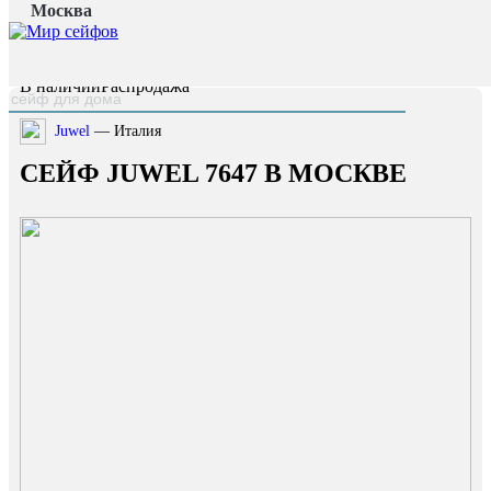
Москва
Главная страница
/
Каталог
/
Сейф Juwel 7647
наверх
В наличии
Распродажа
Juwel
— Италия
СЕЙФ JUWEL 7647 В МОСКВЕ