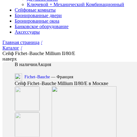
Ключевой + Механический Комбинационный
Сейфовые комнаты
Бронированные двери
Бронированные окна
Банковское оборудование
Аксессуары
Главная страница
/
Каталог
/
Сейф Fichet–Bauche Millium II/80/E
наверх
В наличии
Акция
Fichet–Bauche
— Франция
Сейф Fichet–Bauche Millium II/80/E в Москве