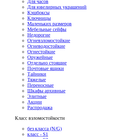
Для часов
Для ювелирных украшений
Кэшбоксы
Ключницы
Маленьких размеров
Мебельные сейфы
Недорогие
Огневзломостойкие
Огневодостойкие
Огнестойкие
Оружейные
Отдельно стоящие
Почтовые ящики
Тайники
Тяжелые
Переносные
Шкафы архивные
Элитные
Акции
Распродажа
Класс взломостойкости
без класса (N/G)
класс - S1