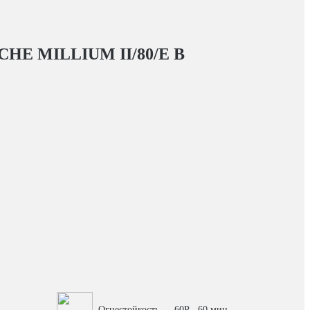
HE MILLIUM II/80/E
В
Огнестойкость — 60P - 60 мин