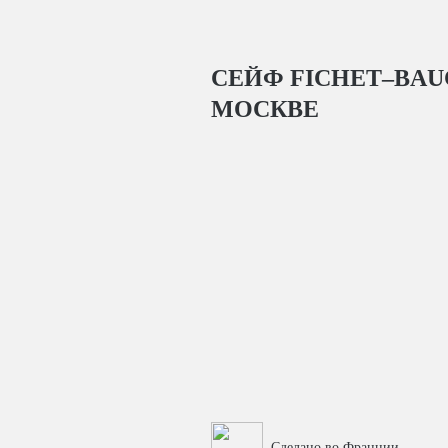
СЕЙФ FICHET–BAUC
МОСКВЕ
Сделано во Франции