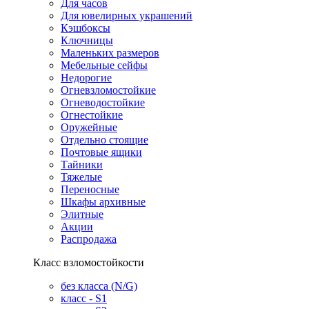
Для часов
Для ювелирных украшений
Кэшбоксы
Ключницы
Маленьких размеров
Мебельные сейфы
Недорогие
Огневзломостойкие
Огневодостойкие
Огнестойкие
Оружейные
Отдельно стоящие
Почтовые ящики
Тайники
Тяжелые
Переносные
Шкафы архивные
Элитные
Акции
Распродажа
Класс взломостойкости
без класса (N/G)
класс - S1