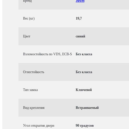
Бренд
Juwel
Вес (кг)
19,7
Цвет
синий
Взломостойкость по VDS, ECB-S
Без класса
Огнестойкость
Без класса
Тип замка
Ключевой
Вид крепления
Встраиваемый
Угол открытия двери
90 градусов