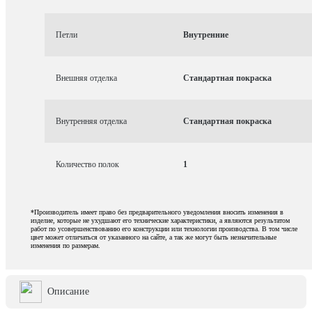
Петли
Внутренние
Внешняя отделка
Стандартная покраска
Внутренняя отделка
Стандартная покраска
Количество полок
1
*Производитель имеет право без предварительного уведомления вносить изменения в
изделие, которые не ухудшают его технические характеристики, а являются результатом
работ по усовершенствованию его конструкции или технологии производства. В том числе
цвет может отличаться от указанного на сайте, а так же могут быть незначительные
изменения по размерам.
Описание