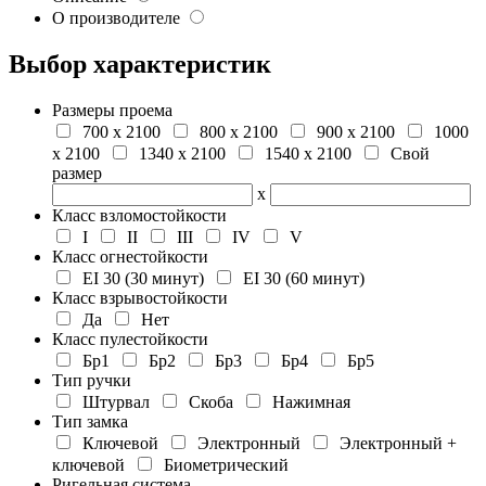
О производителе
Выбор характеристик
Размеры проема
700 х 2100
800 х 2100
900 х 2100
1000
х 2100
1340 х 2100
1540 х 2100
Свой
размер
х
Класс взломостойкости
I
II
III
IV
V
Класс огнестойкости
EI 30 (30 минут)
EI 30 (60 минут)
Класс взрывостойкости
Да
Нет
Класс пулестойкости
Бр1
Бр2
Бр3
Бр4
Бр5
Тип ручки
Штурвал
Скоба
Нажимная
Тип замка
Ключевой
Электронный
Электронный +
ключевой
Биометрический
Ригельная система