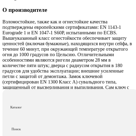
О производителе
Взломостойкие, также как и огнестойкие качества
подтверждены европейскими сертификатами: EN 1143-1
Eurograde 1 и EN 1047-1 S60P, испытанными по ECBS.
Вышеуказанный класс огнестойкости обеспечивает защиту
ценностей (включая бумажные), находящихся внутри сейфа, в
течение 60 минут, при окружающей температуре открытого
огня до 1000 градусов по Цельсию. Отличительными
особенностями являются ригели диаметром 28 мм в
количестве пяти штук; дверца с радиусом открытия в 180
градусов для удобства эксплуатации; внешние усиленные
петли с защитой от демонтажа. Замок ключевой
(сертифицирован EN 1300 Класс A) сувальдного типа,
защищенный от высверливания и выпиливания. Сам ключ с
двойной бородкой
Другие банковские двери
Каталог
Под заказ
Shinjin — Южная Корея
Поиск
Бронированная дверь «SHINJIN»