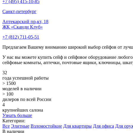
+7 (495) 415-10-85
Cанкт-петербург
Аптекарский пр-кт, 18
ЖК «Сканди Клуб»
+7 (812) 711-05-51
Предлагаем Вашему вниманию широкий выбор сейфов от луч
У нас вы можете купить сейф и сейфовое оборудование любого
сейфовые комнаты, аптечки, почтовые ящики, ключницы, шкату
32
года успешной работы
> 1500
моделей в наличии
> 100
дилеров по всей России
4
крупнейших салона
Узнать больше
Категории:
Все
Элитные
Взломостойкие
Для квартиры
Для офиса
Для ору
В наличии