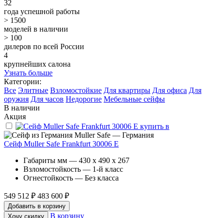
32
года успешной работы
> 1500
моделей в наличии
> 100
дилеров по всей России
4
крупнейших салона
Узнать больше
Категории:
Все
Элитные
Взломостойкие
Для квартиры
Для офиса
Для
оружия
Для часов
Недорогие
Мебельные сейфы
В наличии
Акция
Muller Safe — Германия
Сейф Muller Safe Frankfurt 30006 E
Габариты мм — 430 x 490 x 267
Взломостойкость — 1-й класс
Огнестойкость — Без класса
549 512 ₽
483 600 ₽
Добавить в корзину
В корзину
Хочу скидку