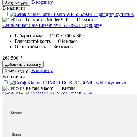
В корзину
Хочу скидку
В наличии
Muller Safe — Германия
Сейф Muller Safe Luzern WF 55629.01 Light grey
Габариты мм — 1500 x 300 x 300
Взломостойкость — 0-й класс
Огнестойкость — Без класса
268 500 ₽
Добавить в корзину
В корзину
Хочу скидку
В наличии
Xiaomi — Китай
Сейф Xiaomi CRMCR BGX-X1-30MP_white
Габариты мм — 300 x 400 x 300
Взломостойкость — Без класса
Каталог
Огнестойкость — Без класса
57 000 ₽
Добавить в корзину
Поиск