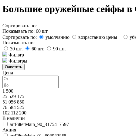
Большие оружейные сейфы в 
Сортировать по:
Показывать по:
60
шт.
Сортировать по:
умолчанию
возрастанию цены
уб
Показывать по:
30
шт.
60
шт.
90
шт.
Фильтр
Фильтры
Цена
1 500
25 529 175
51 056 850
76 584 525
102 112 200
В наличии
arrFilterMain_90_3175417597
Акция
arrFilterMain_91_608982855