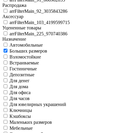
Распродажа
arrFilterMain_92_3035843286
Аксессуар
arrFilterMain_103_4199599715
Уцененные товары
arrFilterMain_225_970740386
Назначение
Автомобильные
Больших размеров
Взломостойкие
Встраиваемые
Гостиничные
Депозитные
Для денег
Для дома
Для офиса
Для часов
Для ювелирных украшений
Ключницы
Кэшбоксы
Маленьких размеров
Мебельные