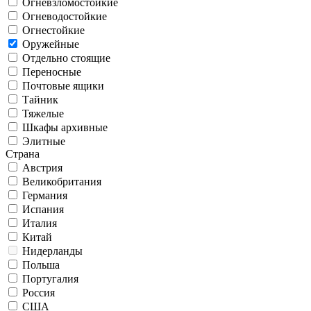
Огневзломостойкие
Огневодостойкие
Огнестойкие
Оружейные
Отдельно стоящие
Переносные
Почтовые ящики
Тайник
Тяжелые
Шкафы архивные
Элитные
Страна
Австрия
Великобритания
Германия
Испания
Италия
Китай
Нидерланды
Польша
Португалия
Россия
США