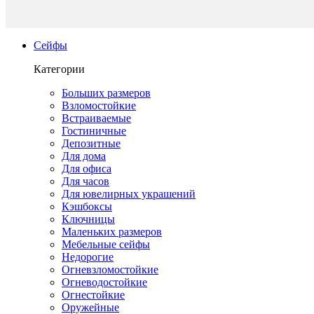
Сейфы
Категории
Больших размеров
Взломостойкие
Встраиваемые
Гостиничные
Депозитные
Для дома
Для офиса
Для часов
Для ювелирных украшений
Кэшбоксы
Ключницы
Маленьких размеров
Мебельные сейфы
Недорогие
Огневзломостойкие
Огневодостойкие
Огнестойкие
Оружейные