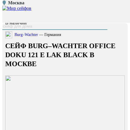
Москва
Главная страница
/
Каталог
/
Сейф Burg–Wachter Office DOKU 121 E LAK BLACK
наверх
В наличии
Burg–Wachter
— Германия
СЕЙФ BURG–WACHTER OFFICE
DOKU 121 E LAK BLACK В
МОСКВЕ