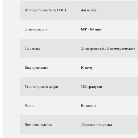
Взломостойкость по ГОСТ
4-й класс
Огнестойкость
60P - 60 мин
Тип замка
Электронный / Биометрический
Вид крепления
К полу
Угол открытия двери
180 градусов
Петли
Внешние
Внешняя отделка
Лаковая покраска