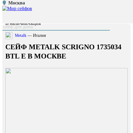
Москва
Главная страница
/
Каталог
/
Сейф Metalk Scrigno 1735034 BTL E
наверх
В наличии
Акция
Metalk
— Италия
СЕЙФ METALK SCRIGNO 1735034
BTL E В МОСКВЕ